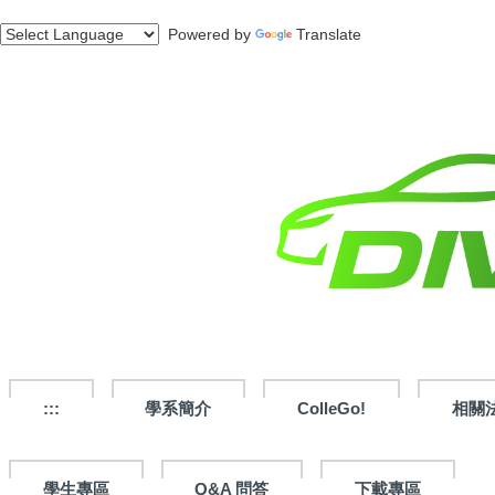
跳
Powered by
Translate
到
主
要
內
容
區
:::
學系簡介
ColleGo!
相關
學生專區
Q&A 問答
下載專區