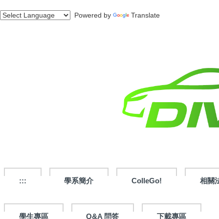
跳
Powered by
Translate
到
主
要
內
容
區
:::
學系簡介
ColleGo!
相關
學生專區
Q&A 問答
下載專區