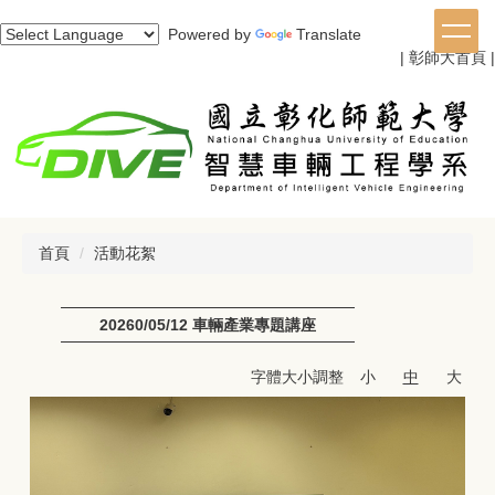
跳
Powered by
Translate
到
|
彰師大首頁
|
主
要
內
容
區
首頁
活動花絮
20260/05/12 車輛產業專題講座
字體大小調整
小
中
大