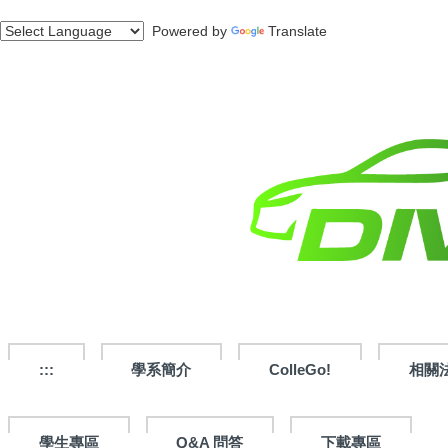
跳
Powered by
Translate
到
主
要
內
容
區
:::
學系簡介
ColleGo!
相關
學生專區
Q&A 問答
下載專區