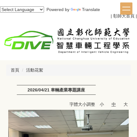
跳
Powered by
Translate
到
|
彰師大首頁
|
主
要
內
容
區
首頁
活動花絮
2026/04/21 車輛產業專題講座
字體大小調整
小
中
大