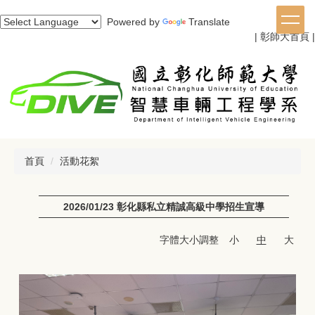
跳
Powered by
Translate
到
|
彰師大首頁
|
主
要
內
容
區
首頁
活動花絮
2026/01/23 彰化縣私立精誠高級中學招生宣導
字體大小調整
小
中
大